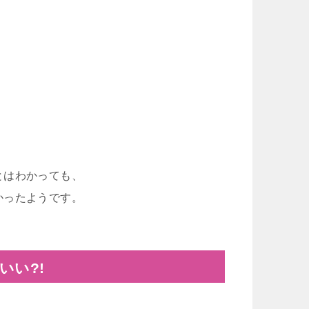
。
とはわかっても、
かったようです。
いい?!