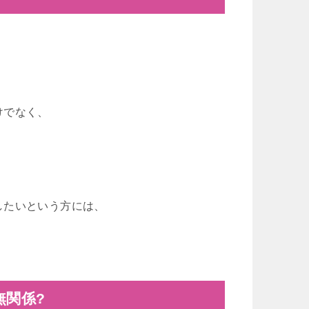
けでなく、
したいという方には、
。
無関係?