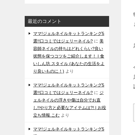
最近のコメント
ママ!ジェルネイルキットランキング5
選!!口コミではジェリーネイル?
に
美
容師ネイルの持ちはどれくらい?良い
状態を保つコツをご紹介します！ | 食
いしん坊.スタイル (あなたの生活をよ
り良いものに！)
より
ママ!ジェルネイルキットランキング5
選!!口コミではジェリーネイル?
に
ジ
ェルネイルの浮きや傷は自分でお直
し!!やり方と必要なアイテムは?! | お役
立ち情報.こむ
より
ママ!ジェルネイルキットランキング5