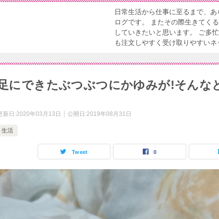
日常生活から仕事に至るまで、あ
ログです。 またその際生きてく
していきたいと思います。 ご多
も注文しやすく受け取りやすいネ
足にできたぶつぶつにかゆみが!そんな
更新日:
2020年03月13日
公開日:
2019年08月31日
生活
Tweet
0