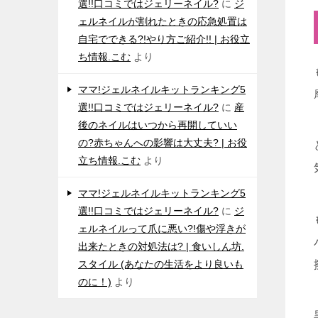
選!!口コミではジェリーネイル?
に
ジ
ェルネイルが割れたときの応急処置は
自宅でできる?!やり方ご紹介!! | お役立
ち情報.こむ
より
ママ!ジェルネイルキットランキング5
選!!口コミではジェリーネイル?
に
産
後のネイルはいつから再開していい
の?赤ちゃんへの影響は大丈夫? | お役
立ち情報.こむ
より
ママ!ジェルネイルキットランキング5
選!!口コミではジェリーネイル?
に
ジ
ェルネイルって爪に悪い?!傷や浮きが
出来たときの対処法は? | 食いしん坊.
スタイル (あなたの生活をより良いも
のに！)
より