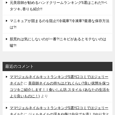
元美容師が勧めるハンドクリームランキング5選はこれだ!!ベ
タツキ､香りも紹介!!
マニキュアが固まるのを阻止!!冷蔵庫?冷凍庫?最適な保存方法
は?!
肌荒れは気にしないのが一番?!ニキビがあるとモテないのは
嘘?!
最近のコメント
ママ!ジェルネイルキットランキング5選!!口コミではジェリー
ネイル?
に
美容師ネイルの持ちはどれくらい?良い状態を保つ
コツをご紹介します！ | 食いしん坊.スタイル (あなたの生活を
より良いものに！)
より
ママ!ジェルネイルキットランキング5選!!口コミではジェリー
ネイル?
に
ジェルネイルの浮きや傷は自分でお直し!!やり方と