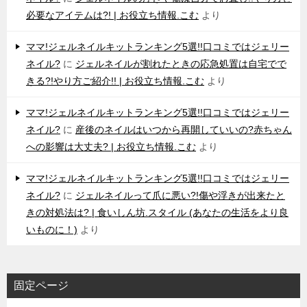
必要なアイテムは?! | お役立ち情報.こむ
より
ママ!ジェルネイルキットランキング5選!!口コミではジェリー
ネイル?
に
ジェルネイルが割れたときの応急処置は自宅でで
きる?!やり方ご紹介!! | お役立ち情報.こむ
より
ママ!ジェルネイルキットランキング5選!!口コミではジェリー
ネイル?
に
産後のネイルはいつから再開していいの?赤ちゃん
への影響は大丈夫? | お役立ち情報.こむ
より
ママ!ジェルネイルキットランキング5選!!口コミではジェリー
ネイル?
に
ジェルネイルって爪に悪い?!傷や浮きが出来たと
きの対処法は? | 食いしん坊.スタイル (あなたの生活をより良
いものに！)
より
固定ページ