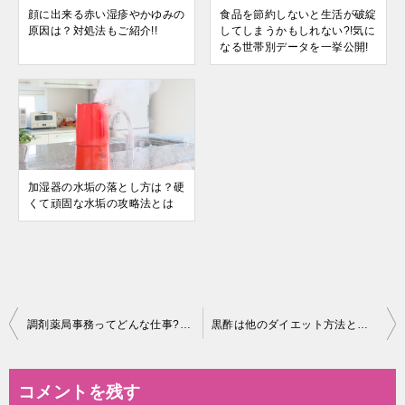
顔に出来る赤い湿疹やかゆみの
食品を節約しないと生活が破綻
原因は？対処法もご紹介!!
してしまうかもしれない?!気に
なる世帯別データを一挙公開!
加湿器の水垢の落とし方は？硬
くて頑固な水垢の攻略法とは
投
調剤薬局事務ってどんな仕事?未経験からのスタートは難しい
黒酢は他のダイエット方法と合わせると良い
稿
ナ
コメントを残す