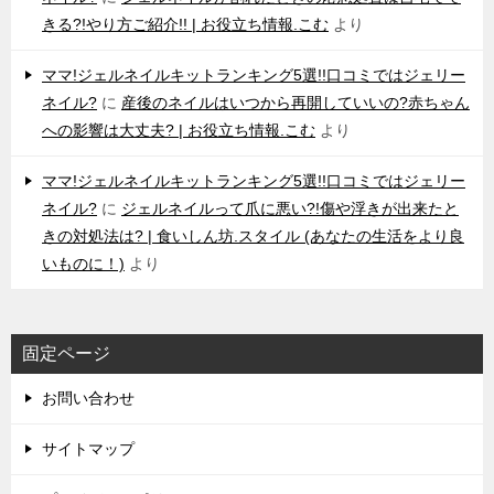
きる?!やり方ご紹介!! | お役立ち情報.こむ
より
ママ!ジェルネイルキットランキング5選!!口コミではジェリー
ネイル?
に
産後のネイルはいつから再開していいの?赤ちゃん
への影響は大丈夫? | お役立ち情報.こむ
より
ママ!ジェルネイルキットランキング5選!!口コミではジェリー
ネイル?
に
ジェルネイルって爪に悪い?!傷や浮きが出来たと
きの対処法は? | 食いしん坊.スタイル (あなたの生活をより良
いものに！)
より
固定ページ
お問い合わせ
サイトマップ