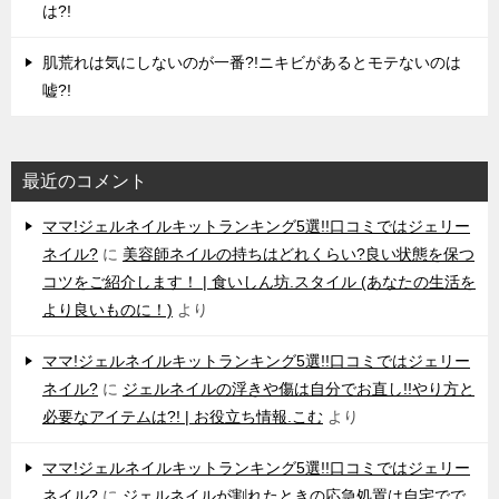
は?!
肌荒れは気にしないのが一番?!ニキビがあるとモテないのは
嘘?!
最近のコメント
ママ!ジェルネイルキットランキング5選!!口コミではジェリー
ネイル?
に
美容師ネイルの持ちはどれくらい?良い状態を保つ
コツをご紹介します！ | 食いしん坊.スタイル (あなたの生活を
より良いものに！)
より
ママ!ジェルネイルキットランキング5選!!口コミではジェリー
ネイル?
に
ジェルネイルの浮きや傷は自分でお直し!!やり方と
必要なアイテムは?! | お役立ち情報.こむ
より
ママ!ジェルネイルキットランキング5選!!口コミではジェリー
ネイル?
に
ジェルネイルが割れたときの応急処置は自宅でで