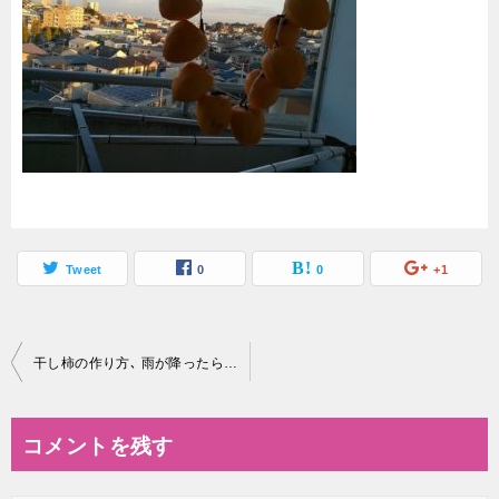
Tweet
0
0
+1
投
干し柿の作り方､ 雨が降ったらどうすればいい?!ベランダでもできる?
稿
ナ
コメントを残す
ビ