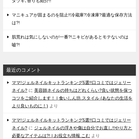
タツキ､香りも紹介!!
マニキュアが固まるのを阻止!!冷蔵庫?冷凍庫?最適な保存方法
は?!
肌荒れは気にしないのが一番?!ニキビがあるとモテないのは
嘘?!
最近のコメント
ママ!ジェルネイルキットランキング5選!!口コミではジェリー
ネイル?
に
美容師ネイルの持ちはどれくらい?良い状態を保つ
コツをご紹介します！ | 食いしん坊.スタイル (あなたの生活を
より良いものに！)
より
ママ!ジェルネイルキットランキング5選!!口コミではジェリー
ネイル?
に
ジェルネイルの浮きや傷は自分でお直し!!やり方と
必要なアイテムは?! | お役立ち情報.こむ
より