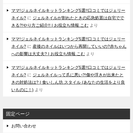
ママ!ジェルネイルキットランキング5選!!口コミではジェリー
ネイル?
に
ジェルネイルが割れたときの応急処置は自宅でで
きる?!やり方ご紹介!! | お役立ち情報.こむ
より
ママ!ジェルネイルキットランキング5選!!口コミではジェリー
ネイル?
に
産後のネイルはいつから再開していいの?赤ちゃん
への影響は大丈夫? | お役立ち情報.こむ
より
ママ!ジェルネイルキットランキング5選!!口コミではジェリー
ネイル?
に
ジェルネイルって爪に悪い?!傷や浮きが出来たと
きの対処法は? | 食いしん坊.スタイル (あなたの生活をより良
いものに！)
より
固定ページ
お問い合わせ