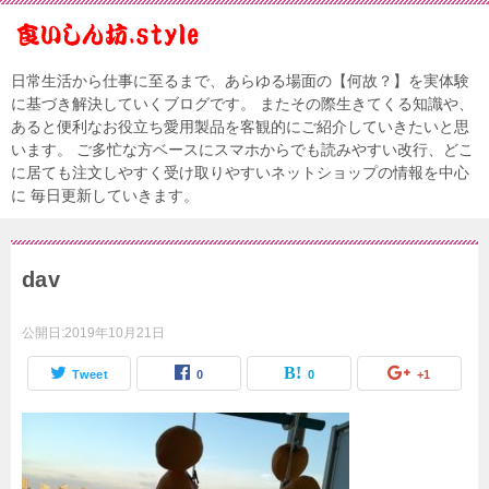
日常生活から仕事に至るまで、あらゆる場面の【何故？】を実体験
に基づき解決していくブログです。 またその際生きてくる知識や、
あると便利なお役立ち愛用製品を客観的にご紹介していきたいと思
います。 ご多忙な方ベースにスマホからでも読みやすい改行、どこ
に居ても注文しやすく受け取りやすいネットショップの情報を中心
に 毎日更新していきます。
dav
公開日:
2019年10月21日
Tweet
0
0
+1