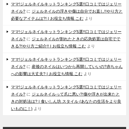
ママ!ジェルネイルキットランキング5選!!口コミではジェリー
ネイル?
に
ジェルネイルの浮きや傷は自分でお直し!!やり方と
必要なアイテムは?! | お役立ち情報.こむ
より
ママ!ジェルネイルキットランキング5選!!口コミではジェリー
ネイル?
に
ジェルネイルが割れたときの応急処置は自宅でで
きる?!やり方ご紹介!! | お役立ち情報.こむ
より
ママ!ジェルネイルキットランキング5選!!口コミではジェリー
ネイル?
に
産後のネイルはいつから再開していいの?赤ちゃん
への影響は大丈夫? | お役立ち情報.こむ
より
ママ!ジェルネイルキットランキング5選!!口コミではジェリー
ネイル?
に
ジェルネイルって爪に悪い?!傷や浮きが出来たと
きの対処法は? | 食いしん坊.スタイル (あなたの生活をより良
いものに！)
より