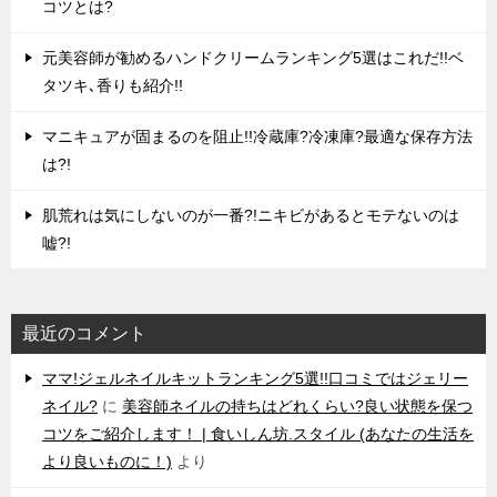
コツとは?
元美容師が勧めるハンドクリームランキング5選はこれだ!!ベ
タツキ､香りも紹介!!
マニキュアが固まるのを阻止!!冷蔵庫?冷凍庫?最適な保存方法
は?!
肌荒れは気にしないのが一番?!ニキビがあるとモテないのは
嘘?!
最近のコメント
ママ!ジェルネイルキットランキング5選!!口コミではジェリー
ネイル?
に
美容師ネイルの持ちはどれくらい?良い状態を保つ
コツをご紹介します！ | 食いしん坊.スタイル (あなたの生活を
より良いものに！)
より