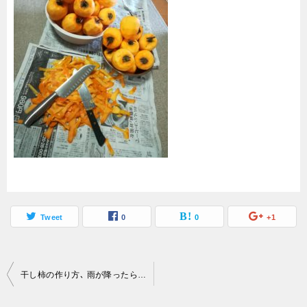
Tweet
0
0
+1
投
干し柿の作り方､ 雨が降ったらどうすればいい?!ベランダでもできる?
稿