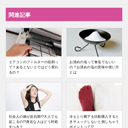
関連記事
エアコンのフィルターの役割っ
お清めの塩って食塩でもいい
て？あるとないとではどう変わ
の？お清めの塩の意味や使い方
るの？
とは
社会人の娘が反抗期!?大人でも
冷えとり靴下を比較購入すると
起こるの!?身近な人はどう対処
きチェックしないと損しちゃう
すべき？
ポイントって!?