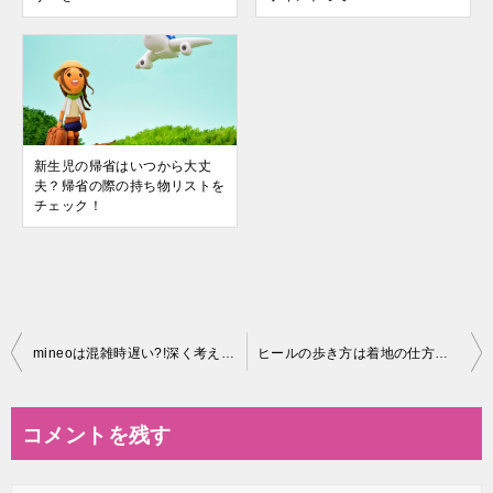
新生児の帰省はいつから大丈
夫？帰省の際の持ち物リストを
チェック！
投
mineoは混雑時遅い?!深く考えすぎる必要はまったくなし!!その魅力は?
ヒールの歩き方は着地の仕方が大事？！正しい歩き方でヒール美人になろう
稿
ナ
コメントを残す
ビ
ゲ