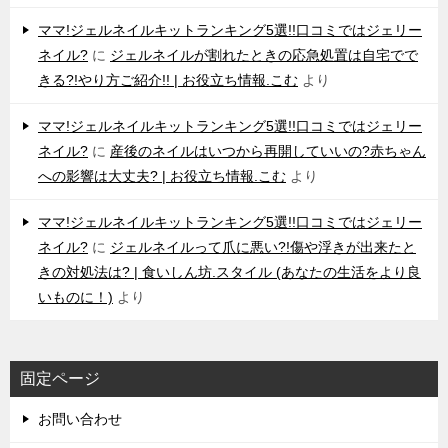
ママ!ジェルネイルキットランキング5選!!口コミではジェリー
ネイル?
に
ジェルネイルが割れたときの応急処置は自宅でで
きる?!やり方ご紹介!! | お役立ち情報.こむ
より
ママ!ジェルネイルキットランキング5選!!口コミではジェリー
ネイル?
に
産後のネイルはいつから再開していいの?赤ちゃん
への影響は大丈夫? | お役立ち情報.こむ
より
ママ!ジェルネイルキットランキング5選!!口コミではジェリー
ネイル?
に
ジェルネイルって爪に悪い?!傷や浮きが出来たと
きの対処法は? | 食いしん坊.スタイル (あなたの生活をより良
いものに！)
より
固定ページ
お問い合わせ