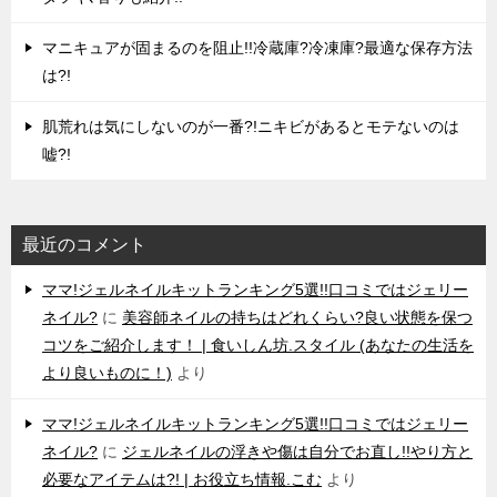
マニキュアが固まるのを阻止!!冷蔵庫?冷凍庫?最適な保存方法
は?!
肌荒れは気にしないのが一番?!ニキビがあるとモテないのは
嘘?!
最近のコメント
ママ!ジェルネイルキットランキング5選!!口コミではジェリー
ネイル?
に
美容師ネイルの持ちはどれくらい?良い状態を保つ
コツをご紹介します！ | 食いしん坊.スタイル (あなたの生活を
より良いものに！)
より
ママ!ジェルネイルキットランキング5選!!口コミではジェリー
ネイル?
に
ジェルネイルの浮きや傷は自分でお直し!!やり方と
必要なアイテムは?! | お役立ち情報.こむ
より