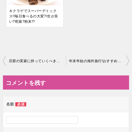
キクラゲでスーパーデトック
ス!!毎日食べるの大変?!生が良
い?乾燥?粉末!?
投
旦那の実家に持っていくべき手土産でおすすめのものって?
年末年始の海外旅行!おすすめはヨーロッパ?!その他は?
稿
ナ
コメントを残す
ビ
ゲ
名前
必須
ー
シ
ョ