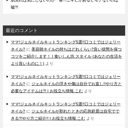
肌荒れは気にしないのが一番?!ニキビがあるとモテないのは
嘘?!
最近のコメント
ママ!ジェルネイルキットランキング5選!!口コミではジェリー
ネイル?
に
美容師ネイルの持ちはどれくらい?良い状態を保つ
コツをご紹介します！ | 食いしん坊.スタイル (あなたの生活を
より良いものに！)
より
ママ!ジェルネイルキットランキング5選!!口コミではジェリー
ネイル?
に
ジェルネイルの浮きや傷は自分でお直し!!やり方と
必要なアイテムは?! | お役立ち情報.こむ
より
ママ!ジェルネイルキットランキング5選!!口コミではジェリー
ネイル?
に
ジェルネイルが割れたときの応急処置は自宅でで
きる?!やり方ご紹介!! | お役立ち情報.こむ
より