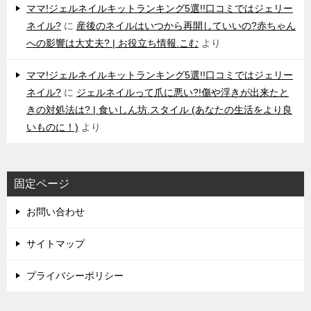
ママ!ジェルネイルキットランキング5選!!口コミではジェリー
ネイル?
に
産後のネイルはいつから再開していいの?赤ちゃん
への影響は大丈夫? | お役立ち情報.こむ
より
ママ!ジェルネイルキットランキング5選!!口コミではジェリー
ネイル?
に
ジェルネイルって爪に悪い?!傷や浮きが出来たと
きの対処法は? | 食いしん坊.スタイル (あなたの生活をより良
いものに！)
より
固定ページ
お問い合わせ
サイトマップ
プライバシーポリシー