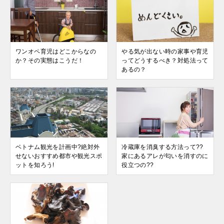
ワンオペ育児はどこからなの
やる気が出ない時の家事や育児
か？その実態はこうだ！
ってどうするべき？対処法って
あるの？
ベトナム観光を計画中?絶対外
冷蔵庫を消臭する方法って??
せないおすすめ都市や観光スポ
家にあるアレが匂いを消すのに
ットを知ろう!
役立つの??