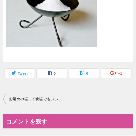
Tweet
0
0
+1
投
お清めの塩って食塩でもいいの？お清めの塩の意味や使い方とは
稿
ナ
コメントを残す
ビ