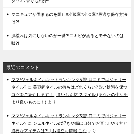
タツキ､香りも紹介!!
マニキュアが固まるのを阻止!!冷蔵庫?冷凍庫?最適な保存方法
は?!
肌荒れは気にしないのが一番?!ニキビがあるとモテないのは
嘘?!
最近のコメント
ママ!ジェルネイルキットランキング5選!!口コミではジェリー
ネイル?
に
美容師ネイルの持ちはどれくらい?良い状態を保つ
コツをご紹介します！ | 食いしん坊.スタイル (あなたの生活を
より良いものに！)
より
ママ!ジェルネイルキットランキング5選!!口コミではジェリー
ネイル?
に
ジェルネイルの浮きや傷は自分でお直し!!やり方と
必要なアイテムは?! | お役立ち情報.こむ
より