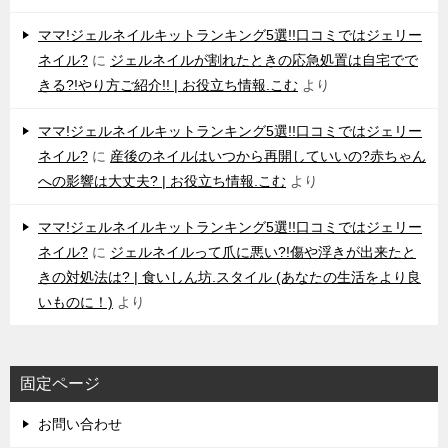
ママ!ジェルネイルキットランキング5選!!口コミではジェリー
ネイル?
に
ジェルネイルが割れたときの応急処置は自宅でで
きる?!やり方ご紹介!! | お役立ち情報.こむ
より
ママ!ジェルネイルキットランキング5選!!口コミではジェリー
ネイル?
に
産後のネイルはいつから再開していいの?赤ちゃん
への影響は大丈夫? | お役立ち情報.こむ
より
ママ!ジェルネイルキットランキング5選!!口コミではジェリー
ネイル?
に
ジェルネイルって爪に悪い?!傷や浮きが出来たと
きの対処法は? | 食いしん坊.スタイル (あなたの生活をより良
いものに！)
より
固定ページ
お問い合わせ