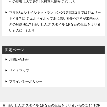
への影響は大丈夫? | お役立ち情報.こむ
より
ママ!ジェルネイルキットランキング5選!!口コミではジェリー
ネイル?
に
ジェルネイルって爪に悪い?!傷や浮きが出来たと
きの対処法は? | 食いしん坊.スタイル (あなたの生活をより良
いものに！)
より
固定ページ
お問い合わせ
サイトマップ
プライバシーポリシー
食いしん坊.スタイル (あなたの生活をより良いものに！)
TOP