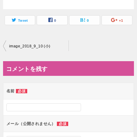
Tweet
0
0
+1
投
image_2018_9_10 (小)
稿
ナ
コメントを残す
ビ
ゲ
名前
必須
ー
シ
ョ
ン
メール（公開されません）
必須