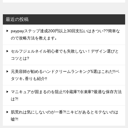
最近の投稿
paypayステップ達成200円以上30回支払いはきつい??簡単な
ので攻略方法を教えます｡
セルフジェルネイル初心者でも失敗しない！デザイン選びと
コツとは?
元美容師が勧めるハンドクリームランキング5選はこれだ!!ベ
タツキ､香りも紹介!!
マニキュアが固まるのを阻止!!冷蔵庫?冷凍庫?最適な保存方法
は?!
肌荒れは気にしないのが一番?!ニキビがあるとモテないのは
嘘?!