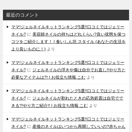
最近のコメント
ママ!ジェルネイルキットランキング5選!!口コミではジェリー
ネイル?
に
美容師ネイルの持ちはどれくらい?良い状態を保つ
コツをご紹介します！ | 食いしん坊.スタイル (あなたの生活を
より良いものに！)
より
ママ!ジェルネイルキットランキング5選!!口コミではジェリー
ネイル?
に
ジェルネイルの浮きや傷は自分でお直し!!やり方と
必要なアイテムは?! | お役立ち情報.こむ
より
ママ!ジェルネイルキットランキング5選!!口コミではジェリー
ネイル?
に
ジェルネイルが割れたときの応急処置は自宅でで
きる?!やり方ご紹介!! | お役立ち情報.こむ
より
ママ!ジェルネイルキットランキング5選!!口コミではジェリー
ネイル?
に
産後のネイルはいつから再開していいの?赤ちゃん