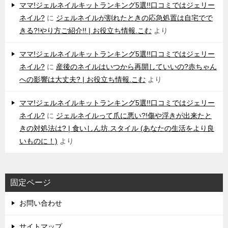
ママ!ジェルネイルキットランキング5選!!口コミではジェリー
ネイル?
に
ジェルネイルが割れたときの応急処置は自宅でで
きる?!やり方ご紹介!! | お役立ち情報.こむ
より
ママ!ジェルネイルキットランキング5選!!口コミではジェリー
ネイル?
に
産後のネイルはいつから再開していいの?赤ちゃん
への影響は大丈夫? | お役立ち情報.こむ
より
ママ!ジェルネイルキットランキング5選!!口コミではジェリー
ネイル?
に
ジェルネイルって爪に悪い?!傷や浮きが出来たと
きの対処法は? | 食いしん坊.スタイル (あなたの生活をより良
いものに！)
より
固定ページ
お問い合わせ
サイトマップ