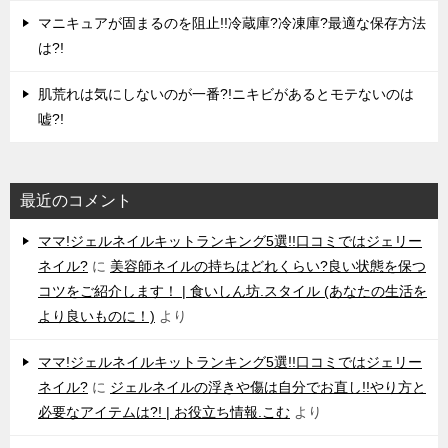
マニキュアが固まるのを阻止!!冷蔵庫?冷凍庫?最適な保存方法
は?!
肌荒れは気にしないのが一番?!ニキビがあるとモテないのは
嘘?!
最近のコメント
ママ!ジェルネイルキットランキング5選!!口コミではジェリー
ネイル?
に
美容師ネイルの持ちはどれくらい?良い状態を保つ
コツをご紹介します！ | 食いしん坊.スタイル (あなたの生活を
より良いものに！)
より
ママ!ジェルネイルキットランキング5選!!口コミではジェリー
ネイル?
に
ジェルネイルの浮きや傷は自分でお直し!!やり方と
必要なアイテムは?! | お役立ち情報.こむ
より