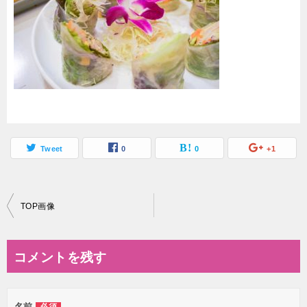
Tweet
0
0
+1
投
TOP画像
稿
ナ
コメントを残す
ビ
ゲ
名前