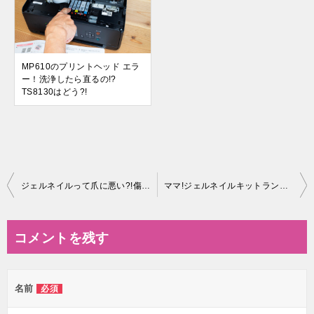
MP610のプリントヘッド エラ
ー！洗浄したら直るの!?
TS8130はどう?!
投
ジェルネイルって爪に悪い?!傷や浮きが出来たときの対処法は?
ママ!ジェルネイルキットランキング5選!!口コミではジェリーネイル?
稿
ナ
コメントを残す
ビ
ゲ
名前
必須
ー