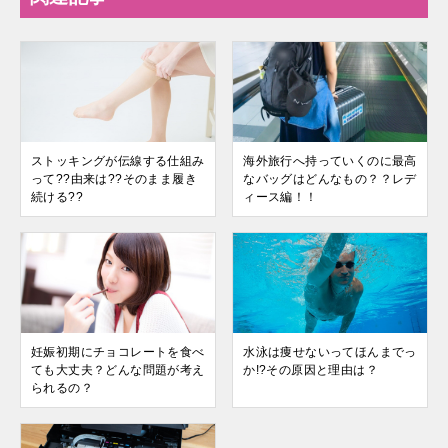
ストッキングが伝線する仕組み
海外旅行へ持っていくのに最高
って??由来は??そのまま履き
なバッグはどんなもの？？レデ
続ける??
ィース編！！
妊娠初期にチョコレートを食べ
水泳は痩せないってほんまでっ
ても大丈夫？どんな問題が考え
か!?その原因と理由は？
られるの？