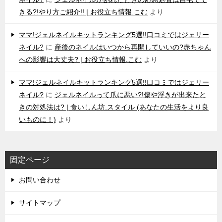
きる?!やり方ご紹介!! | お役立ち情報.こむ
より
ママ!ジェルネイルキットランキング5選!!口コミではジェリー
ネイル?
に
産後のネイルはいつから再開していいの?赤ちゃん
への影響は大丈夫? | お役立ち情報.こむ
より
ママ!ジェルネイルキットランキング5選!!口コミではジェリー
ネイル?
に
ジェルネイルって爪に悪い?!傷や浮きが出来たと
きの対処法は? | 食いしん坊.スタイル (あなたの生活をより良
いものに！)
より
固定ページ
お問い合わせ
サイトマップ