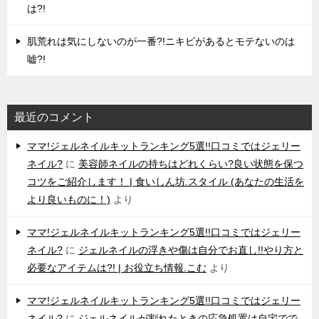
は?!
肌荒れは気にしないのが一番?!ニキビがあるとモテないのは
嘘?!
最近のコメント
ママ!ジェルネイルキットランキング5選!!口コミではジェリー
ネイル?
に
美容師ネイルの持ちはどれくらい?良い状態を保つ
コツをご紹介します！ | 食いしん坊.スタイル (あなたの生活を
より良いものに！)
より
ママ!ジェルネイルキットランキング5選!!口コミではジェリー
ネイル?
に
ジェルネイルの浮きや傷は自分でお直し!!やり方と
必要なアイテムは?! | お役立ち情報.こむ
より
ママ!ジェルネイルキットランキング5選!!口コミではジェリー
ネイル?
に
ジェルネイルが割れたときの応急処置は自宅でで