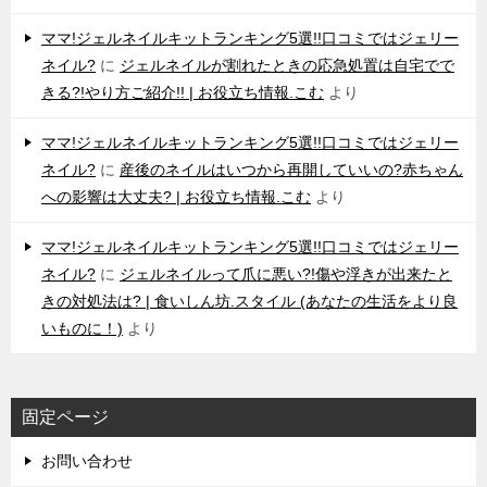
ママ!ジェルネイルキットランキング5選!!口コミではジェリー
ネイル?
に
ジェルネイルが割れたときの応急処置は自宅でで
きる?!やり方ご紹介!! | お役立ち情報.こむ
より
ママ!ジェルネイルキットランキング5選!!口コミではジェリー
ネイル?
に
産後のネイルはいつから再開していいの?赤ちゃん
への影響は大丈夫? | お役立ち情報.こむ
より
ママ!ジェルネイルキットランキング5選!!口コミではジェリー
ネイル?
に
ジェルネイルって爪に悪い?!傷や浮きが出来たと
きの対処法は? | 食いしん坊.スタイル (あなたの生活をより良
いものに！)
より
固定ページ
お問い合わせ