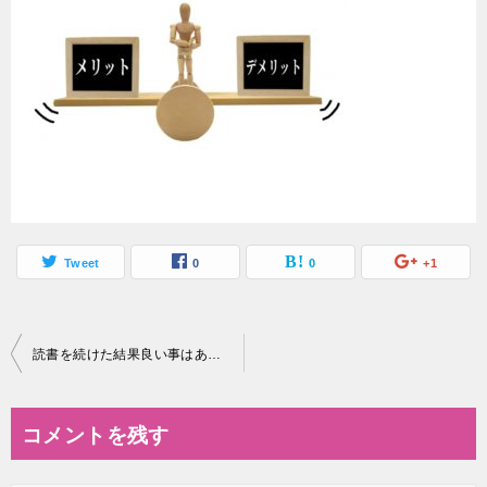
Tweet
0
0
+1
投
読書を続けた結果良い事はある？やっぱり読書ってした方がいいの？
稿
ナ
コメントを残す
ビ