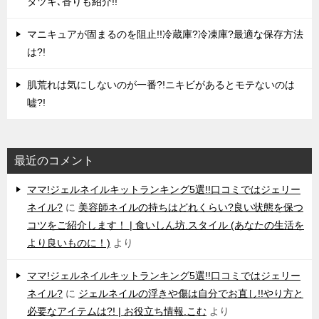
タツキ､香りも紹介!!
マニキュアが固まるのを阻止!!冷蔵庫?冷凍庫?最適な保存方法
は?!
肌荒れは気にしないのが一番?!ニキビがあるとモテないのは
嘘?!
最近のコメント
ママ!ジェルネイルキットランキング5選!!口コミではジェリー
ネイル?
に
美容師ネイルの持ちはどれくらい?良い状態を保つ
コツをご紹介します！ | 食いしん坊.スタイル (あなたの生活を
より良いものに！)
より
ママ!ジェルネイルキットランキング5選!!口コミではジェリー
ネイル?
に
ジェルネイルの浮きや傷は自分でお直し!!やり方と
必要なアイテムは?! | お役立ち情報.こむ
より