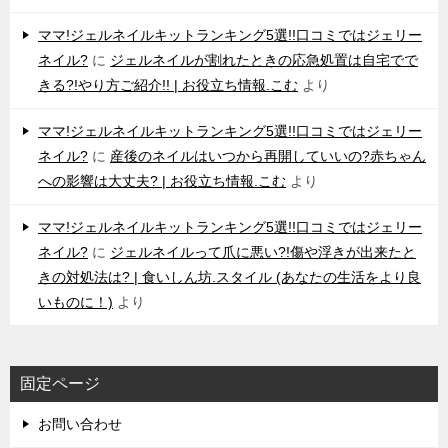
ママ!ジェルネイルキットランキング5選!!口コミではジェリー
ネイル?
に
ジェルネイルが割れたときの応急処置は自宅でで
きる?!やり方ご紹介!! | お役立ち情報.こむ
より
ママ!ジェルネイルキットランキング5選!!口コミではジェリー
ネイル?
に
産後のネイルはいつから再開していいの?赤ちゃん
への影響は大丈夫? | お役立ち情報.こむ
より
ママ!ジェルネイルキットランキング5選!!口コミではジェリー
ネイル?
に
ジェルネイルって爪に悪い?!傷や浮きが出来たと
きの対処法は? | 食いしん坊.スタイル (あなたの生活をより良
いものに！)
より
固定ページ
お問い合わせ