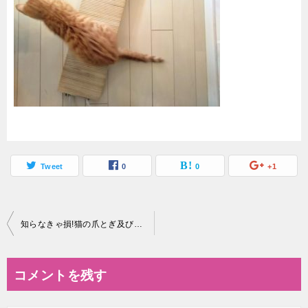
Tweet
0
0
+1
投
知らなきゃ損!猫の爪とぎ及びまたたびの効果的な使い方について!
稿
ナ
コメントを残す
ビ