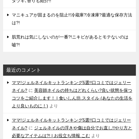
タツキ､香りも紹介!!
マニキュアが固まるのを阻止!!冷蔵庫?冷凍庫?最適な保存方法
は?!
肌荒れは気にしないのが一番?!ニキビがあるとモテないのは
嘘?!
最近のコメント
ママ!ジェルネイルキットランキング5選!!口コミではジェリー
ネイル?
に
美容師ネイルの持ちはどれくらい?良い状態を保つ
コツをご紹介します！ | 食いしん坊.スタイル (あなたの生活を
より良いものに！)
より
ママ!ジェルネイルキットランキング5選!!口コミではジェリー
ネイル?
に
ジェルネイルの浮きや傷は自分でお直し!!やり方と
必要なアイテムは?! | お役立ち情報.こむ
より