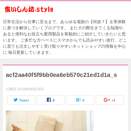
日常生活から仕事に至るまで、あらゆる場面の【何故？】を実体験
に基づき解決していくブログです。 またその際生きてくる知識や、
あると便利なお役立ち愛用製品を客観的にご紹介していきたいと思
います。 ご多忙な方ベースにスマホからでも読みやすい改行、どこ
に居ても注文しやすく受け取りやすいネットショップの情報を中心
に 毎日更新していきます。
acf2aa40f5f9bb0ea6eb570c21ed1d1a_s
公開日:
2019年08月28日
Tweet
0
0
+1