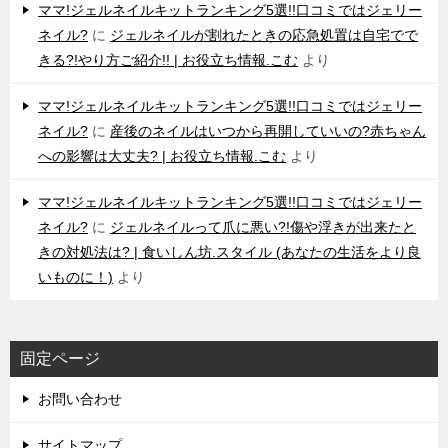
ママ!ジェルネイルキットランキング5選!!口コミではジェリー
ネイル?
に
ジェルネイルが割れたときの応急処置は自宅でで
きる?!やり方ご紹介!! | お役立ち情報.こむ
より
ママ!ジェルネイルキットランキング5選!!口コミではジェリー
ネイル?
に
産後のネイルはいつから再開していいの?赤ちゃん
への影響は大丈夫? | お役立ち情報.こむ
より
ママ!ジェルネイルキットランキング5選!!口コミではジェリー
ネイル?
に
ジェルネイルって爪に悪い?!傷や浮きが出来たと
きの対処法は? | 食いしん坊.スタイル (あなたの生活をより良
いものに！)
より
固定ページ
お問い合わせ
サイトマップ