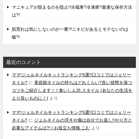
マニキュアが固まるのを阻止!!冷蔵庫?冷凍庫?最適な保存方法
は?!
肌荒れは気にしないのが一番?!ニキビがあるとモテないのは
嘘?!
最近のコメント
ママ!ジェルネイルキットランキング5選!!口コミではジェリー
ネイル?
に
美容師ネイルの持ちはどれくらい?良い状態を保つ
コツをご紹介します！ | 食いしん坊.スタイル (あなたの生活を
より良いものに！)
より
ママ!ジェルネイルキットランキング5選!!口コミではジェリー
ネイル?
に
ジェルネイルの浮きや傷は自分でお直し!!やり方と
必要なアイテムは?! | お役立ち情報.こむ
より