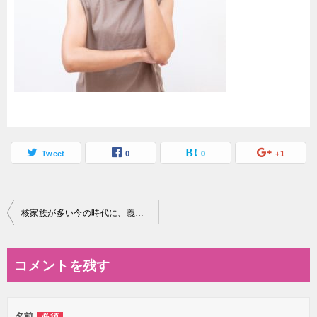
Tweet
0
0
+1
投
核家族が多い今の時代に、義両親と同居している割合はどのくらい？
稿
ナ
コメントを残す
ビ
ゲ
名前