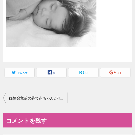
Tweet
0
0
+1
投
妊娠発覚前の夢で赤ちゃんが!!生まれる前に夢で現れる意味は?!何を知らせるの?
稿
ナ
コメントを残す
ビ