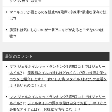
タツキ､香りも紹介!!
マニキュアが固まるのを阻止!!冷蔵庫?冷凍庫?最適な保存方法
は?!
肌荒れは気にしないのが一番?!ニキビがあるとモテないのは
嘘?!
最近のコメント
ママ!ジェルネイルキットランキング5選!!口コミではジェリー
ネイル?
に
美容師ネイルの持ちはどれくらい?良い状態を保つ
コツをご紹介します！ | 食いしん坊.スタイル (あなたの生活を
より良いものに！)
より
ママ!ジェルネイルキットランキング5選!!口コミではジェリー
ネイル?
に
ジェルネイルの浮きや傷は自分でお直し!!やり方と
必要なアイテムは?! | お役立ち情報.こむ
より