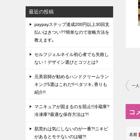
最近の投稿
paypayステップ達成200円以上30回支
払いはきつい??簡単なので攻略方法を
教えます｡
セルフジェルネイル初心者でも失敗し
ない！デザイン選びとコツとは?
元美容師が勧めるハンドクリームラン
投
キング5選はこれだ!!ベタツキ､香りも
紹介!!
稿
ナ
マニキュアが固まるのを阻止!!冷蔵庫?
コ
ビ
冷凍庫?最適な保存方法は?!
ゲ
肌荒れは気にしないのが一番?!ニキビ
ー
名前
があるとモテないのは嘘?!