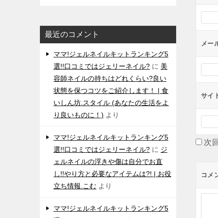
シ
ョ
最近のコメント
ン
メー
ママ!ジェルネイルキットランキング5
選!!口コミではジェリーネイル?
に
美
容師ネイルの持ちはどれくらい?良い
状態を保つコツをご紹介します！ | 食
サイ
いしん坊.スタイル (あなたの生活をよ
り良いものに！)
より
ママ!ジェルネイルキットランキング5
次
選!!口コミではジェリーネイル?
に
ジ
ェルネイルの浮きや傷は自分でお直
し!!やり方と必要なアイテムは?! | お役
コメ
立ち情報.こむ
より
ママ!ジェルネイルキットランキング5