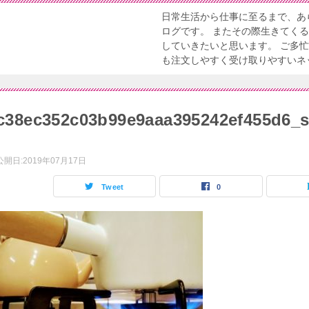
日常生活から仕事に至るまで、あ
ログです。 またその際生きてく
していきたいと思います。 ご多
も注文しやすく受け取りやすいネ
c38ec352c03b99e9aaa395242ef455d6_
公開日:
2019年07月17日
Tweet
0