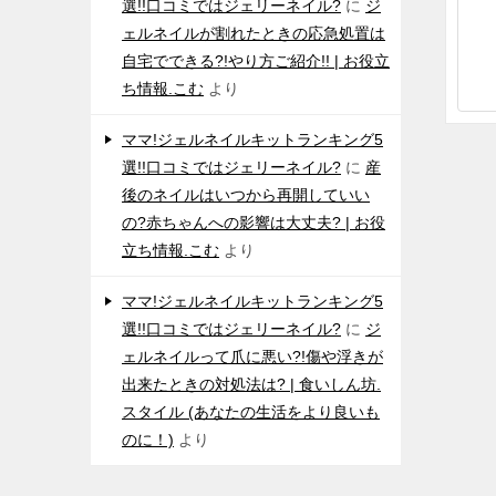
選!!口コミではジェリーネイル?
に
ジ
ェルネイルが割れたときの応急処置は
自宅でできる?!やり方ご紹介!! | お役立
ち情報.こむ
より
ママ!ジェルネイルキットランキング5
選!!口コミではジェリーネイル?
に
産
後のネイルはいつから再開していい
の?赤ちゃんへの影響は大丈夫? | お役
立ち情報.こむ
より
ママ!ジェルネイルキットランキング5
選!!口コミではジェリーネイル?
に
ジ
ェルネイルって爪に悪い?!傷や浮きが
出来たときの対処法は? | 食いしん坊.
スタイル (あなたの生活をより良いも
のに！)
より