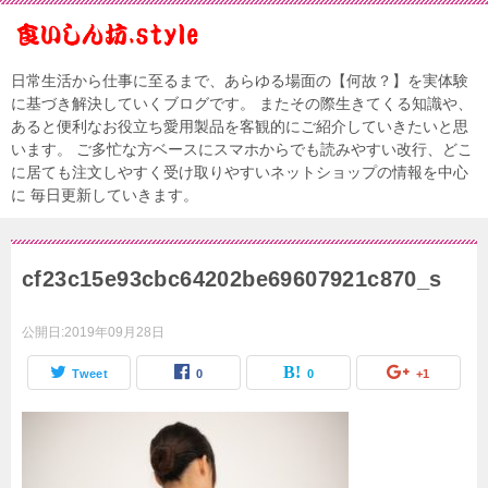
日常生活から仕事に至るまで、あらゆる場面の【何故？】を実体験
に基づき解決していくブログです。 またその際生きてくる知識や、
あると便利なお役立ち愛用製品を客観的にご紹介していきたいと思
います。 ご多忙な方ベースにスマホからでも読みやすい改行、どこ
に居ても注文しやすく受け取りやすいネットショップの情報を中心
に 毎日更新していきます。
cf23c15e93cbc64202be69607921c870_s
公開日:
2019年09月28日
Tweet
0
0
+1