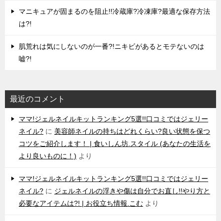
マニキュアが固まるのを阻止!!冷蔵庫?冷凍庫?最適な保存方法
は?!
肌荒れは気にしないのが一番?!ニキビがあるとモテないのは
嘘?!
最近のコメント
ママ!ジェルネイルキットランキング5選!!口コミではジェリー
ネイル?
に
美容師ネイルの持ちはどれくらい?良い状態を保つ
コツをご紹介します！ | 食いしん坊.スタイル (あなたの生活を
より良いものに！)
より
ママ!ジェルネイルキットランキング5選!!口コミではジェリー
ネイル?
に
ジェルネイルの浮きや傷は自分でお直し!!やり方と
必要なアイテムは?! | お役立ち情報.こむ
より