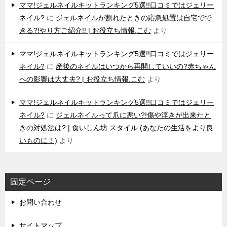
ママ!ジェルネイルキットランキング5選!!口コミではジェリー
ネイル?
に
ジェルネイルが割れたときの応急処置は自宅でで
きる?!やり方ご紹介!! | お役立ち情報.こむ
より
ママ!ジェルネイルキットランキング5選!!口コミではジェリー
ネイル?
に
産後のネイルはいつから再開していいの?赤ちゃん
への影響は大丈夫? | お役立ち情報.こむ
より
ママ!ジェルネイルキットランキング5選!!口コミではジェリー
ネイル?
に
ジェルネイルって爪に悪い?!傷や浮きが出来たと
きの対処法は? | 食いしん坊.スタイル (あなたの生活をより良
いものに！)
より
固定ページ
お問い合わせ
サイトマップ