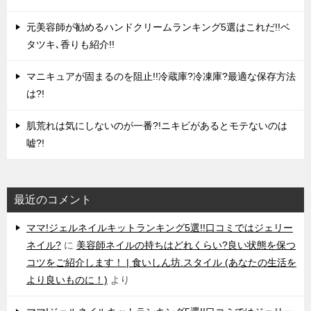
元美容師が勧めるハンドクリームランキング5選はこれだ!!ベ
タツキ､香りも紹介!!
マニキュアが固まるのを阻止!!冷蔵庫?冷凍庫?最適な保存方法
は?!
肌荒れは気にしないのが一番?!ニキビがあるとモテないのは
嘘?!
最近のコメント
ママ!ジェルネイルキットランキング5選!!口コミではジェリー
ネイル?
に
美容師ネイルの持ちはどれくらい?良い状態を保つ
コツをご紹介します！ | 食いしん坊.スタイル (あなたの生活を
より良いものに！)
より