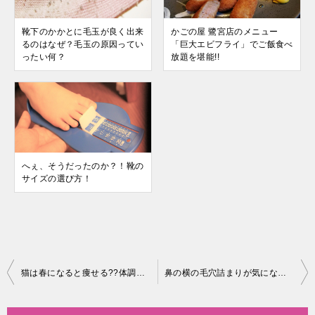
靴下のかかとに毛玉が良く出来
かごの屋 鷺宮店のメニュー
るのはなぜ？毛玉の原因ってい
「巨大エビフライ」でご飯食べ
ったい何？
放題を堪能!!
へぇ、そうだったのか？！靴の
サイズの選び方！
投
猫は春になると痩せる??体調不良になる??季節の変わり目に要注意！
鼻の横の毛穴詰まりが気になる。原因や改善方法は？
稿