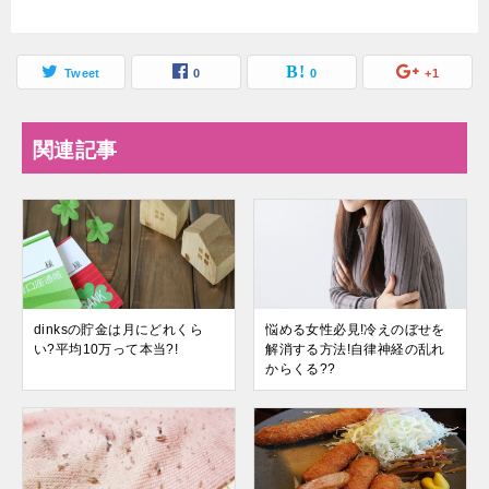
Tweet
0
0
+1
関連記事
dinksの貯金は月にどれくら
悩める女性必見!冷えのぼせを
い?平均10万って本当?!
解消する方法!自律神経の乱れ
からくる??