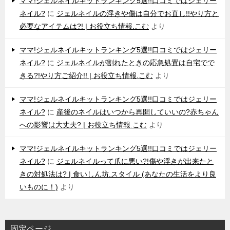
ママ!ジェルネイルキットランキング5選!!口コミではジェリー
ネイル?
に
ジェルネイルの浮きや傷は自分でお直し!!やり方と
必要なアイテムは?! | お役立ち情報.こむ
より
ママ!ジェルネイルキットランキング5選!!口コミではジェリー
ネイル?
に
ジェルネイルが割れたときの応急処置は自宅でで
きる?!やり方ご紹介!! | お役立ち情報.こむ
より
ママ!ジェルネイルキットランキング5選!!口コミではジェリー
ネイル?
に
産後のネイルはいつから再開していいの?赤ちゃん
への影響は大丈夫? | お役立ち情報.こむ
より
ママ!ジェルネイルキットランキング5選!!口コミではジェリー
ネイル?
に
ジェルネイルって爪に悪い?!傷や浮きが出来たと
きの対処法は? | 食いしん坊.スタイル (あなたの生活をより良
いものに！)
より
固定ページ