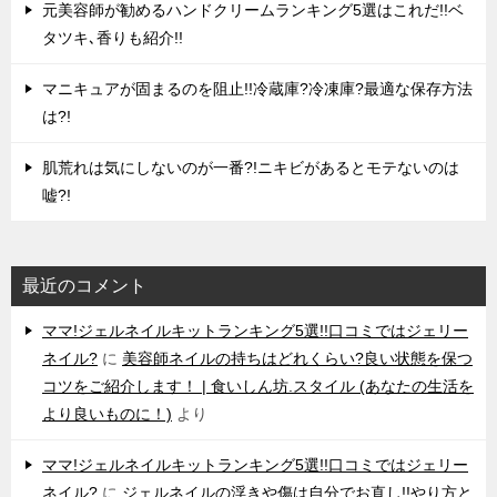
元美容師が勧めるハンドクリームランキング5選はこれだ!!ベ
タツキ､香りも紹介!!
マニキュアが固まるのを阻止!!冷蔵庫?冷凍庫?最適な保存方法
は?!
肌荒れは気にしないのが一番?!ニキビがあるとモテないのは
嘘?!
最近のコメント
ママ!ジェルネイルキットランキング5選!!口コミではジェリー
ネイル?
に
美容師ネイルの持ちはどれくらい?良い状態を保つ
コツをご紹介します！ | 食いしん坊.スタイル (あなたの生活を
より良いものに！)
より
ママ!ジェルネイルキットランキング5選!!口コミではジェリー
ネイル?
に
ジェルネイルの浮きや傷は自分でお直し!!やり方と