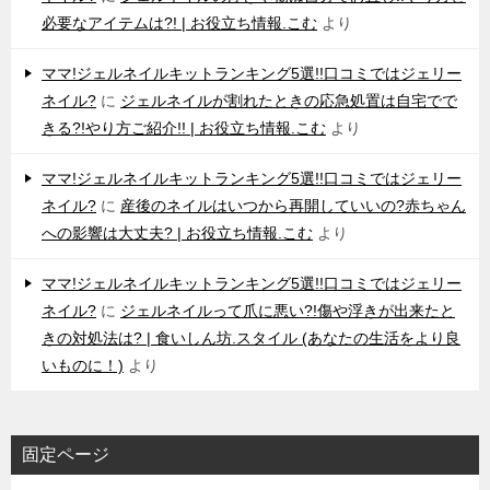
必要なアイテムは?! | お役立ち情報.こむ
より
ママ!ジェルネイルキットランキング5選!!口コミではジェリー
ネイル?
に
ジェルネイルが割れたときの応急処置は自宅でで
きる?!やり方ご紹介!! | お役立ち情報.こむ
より
ママ!ジェルネイルキットランキング5選!!口コミではジェリー
ネイル?
に
産後のネイルはいつから再開していいの?赤ちゃん
への影響は大丈夫? | お役立ち情報.こむ
より
ママ!ジェルネイルキットランキング5選!!口コミではジェリー
ネイル?
に
ジェルネイルって爪に悪い?!傷や浮きが出来たと
きの対処法は? | 食いしん坊.スタイル (あなたの生活をより良
いものに！)
より
固定ページ