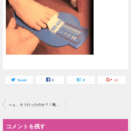
Tweet
0
0
+1
投
へぇ、そうだったのか？！靴のサイズの選び方！
稿
ナ
コメントを残す