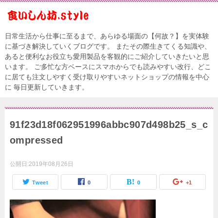
日常生活から仕事に至るまで、あらゆる場面の【何故？】を実体験
に基づき解決していくブログです。 またその際生きてくる知識や、
あると便利なお役立ち愛用製品を客観的にご紹介していきたいと思
います。 ご多忙な方ベースにスマホからでも読みやすい改行、どこ
に居ても注文しやすく受け取りやすいネットショップの情報を中心
に 毎日更新していきます。
91f23d18f062951996abbc907d498b25_s_c
ompressed
公開日:
2019年08月26日
Tweet
0
0
+1