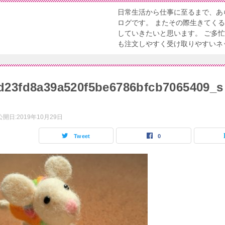
日常生活から仕事に至るまで、あ
ログです。 またその際生きてく
していきたいと思います。 ご多
も注文しやすく受け取りやすいネ
d23fd8a39a520f5be6786bfcb7065409_s
公開日:
2019年10月29日
Tweet
0