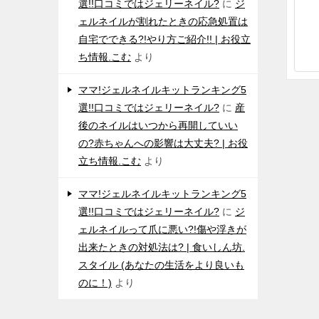
選!!口コミではジェリーネイル?
に
ジ
ェルネイルが割れたときの応急処置は
自宅でできる?!やり方ご紹介!! | お役立
ち情報.こむ
より
ママ!ジェルネイルキットランキング5
選!!口コミではジェリーネイル?
に
産
後のネイルはいつから再開していい
の?赤ちゃんへの影響は大丈夫? | お役
立ち情報.こむ
より
ママ!ジェルネイルキットランキング5
選!!口コミではジェリーネイル?
に
ジ
ェルネイルって爪に悪い?!傷や浮きが
出来たときの対処法は? | 食いしん坊.
スタイル (あなたの生活をより良いも
のに！)
より