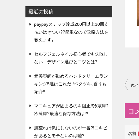
最近の投稿
paypayステップ達成200円以上30回支
払いはきつい??簡単なので攻略方法を
教えます｡
セルフジェルネイル初心者でも失敗し
ない！デザイン選びとコツとは?
元美容師が勧めるハンドクリームラン
投
キング5選はこれだ!!ベタツキ､香りも
ぬい
紹介!!
稿
ナ
マニキュアが固まるのを阻止!!冷蔵庫?
コ
ビ
冷凍庫?最適な保存方法は?!
ゲ
肌荒れは気にしないのが一番?!ニキビ
ー
名前
があるとモテないのは嘘?!