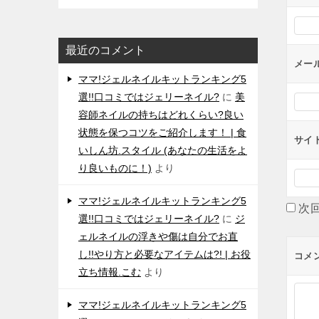
シ
ョ
最近のコメント
ン
メー
ママ!ジェルネイルキットランキング5
選!!口コミではジェリーネイル?
に
美
容師ネイルの持ちはどれくらい?良い
状態を保つコツをご紹介します！ | 食
サイ
いしん坊.スタイル (あなたの生活をよ
り良いものに！)
より
ママ!ジェルネイルキットランキング5
次
選!!口コミではジェリーネイル?
に
ジ
ェルネイルの浮きや傷は自分でお直
し!!やり方と必要なアイテムは?! | お役
コメ
立ち情報.こむ
より
ママ!ジェルネイルキットランキング5