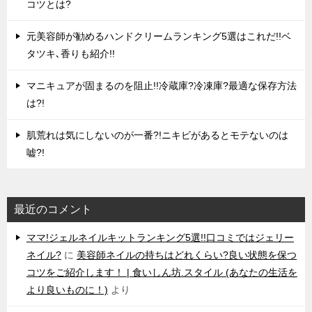
コツとは?
元美容師が勧めるハンドクリームランキング5選はこれだ!!ベ
タツキ､香りも紹介!!
マニキュアが固まるのを阻止!!冷蔵庫?冷凍庫?最適な保存方法
は?!
肌荒れは気にしないのが一番?!ニキビがあるとモテないのは
嘘?!
最近のコメント
ママ!ジェルネイルキットランキング5選!!口コミではジェリー
ネイル?
に
美容師ネイルの持ちはどれくらい?良い状態を保つ
コツをご紹介します！ | 食いしん坊.スタイル (あなたの生活を
より良いものに！)
より