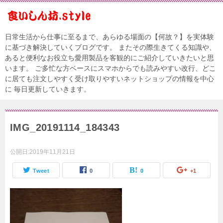
日常生活から仕事に至るまで、あらゆる場面の【何故？】を実体験
に基づき解決していくブログです。 またその際生きてくる知識や、
あると便利なお役立ち愛用製品を客観的にご紹介していきたいと思
います。 ご多忙な方ベースにスマホからでも読みやすい改行、どこ
に居ても注文しやすく受け取りやすいネットショップの情報を中心
に 毎日更新していきます。
IMG_20191114_184343
公開日:
2019年11月21日
Tweet
0
0
+1