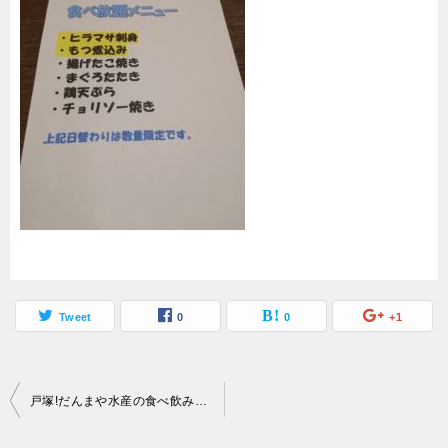
Tweet
0
0
+1
投
戸塚!だんまや水産の食べ飲み放題メニューは神コスパって本当??
稿