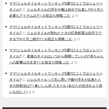
ママ!ジェルネイルキットランキング5選!!口コミではジェリー
ネイル?
に
ジェルネイルの浮きや傷は自分でお直し!!やり方と
必要なアイテムは?! | お役立ち情報.こむ
より
ママ!ジェルネイルキットランキング5選!!口コミではジェリー
ネイル?
に
ジェルネイルが割れたときの応急処置は自宅でで
きる?!やり方ご紹介!! | お役立ち情報.こむ
より
ママ!ジェルネイルキットランキング5選!!口コミではジェリー
ネイル?
に
産後のネイルはいつから再開していいの?赤ちゃん
への影響は大丈夫? | お役立ち情報.こむ
より
ママ!ジェルネイルキットランキング5選!!口コミではジェリー
ネイル?
に
ジェルネイルって爪に悪い?!傷や浮きが出来たと
きの対処法は? | 食いしん坊.スタイル (あなたの生活をより良
いものに！)
より